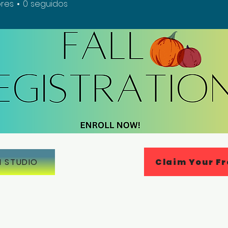
res
0
seguidos
Claim Your Fr
N STUDIO