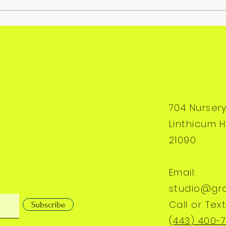
704 Nurser
Linthicum H
21090
Email:
studio@gr
Call or Text
Subscribe
(
443) 400-