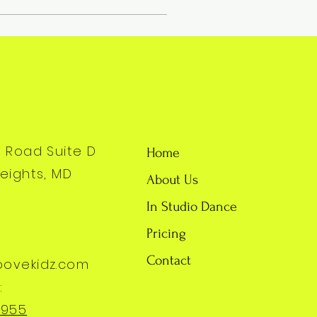
y Road Suite D
Home
eights, MD
About Us
In Studio Dance
Pricing
Contact
oovekidz.com
:
7955