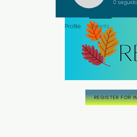
0
seguido
Profile
Events
REGISTER FOR I