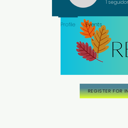
1
seguido
Profile
Events
REGISTER FOR I