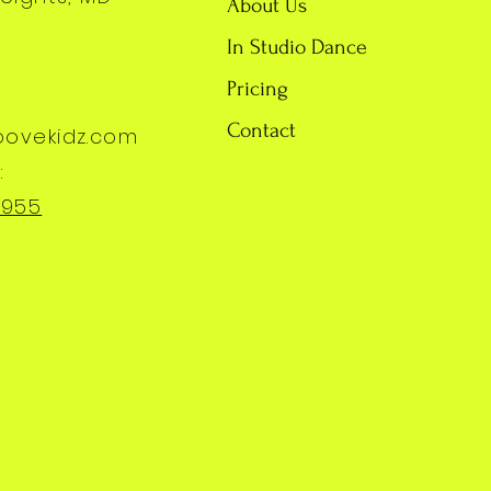
About Us
In Studio Dance
Pricing
Contact
oovekidz.com
:
7955