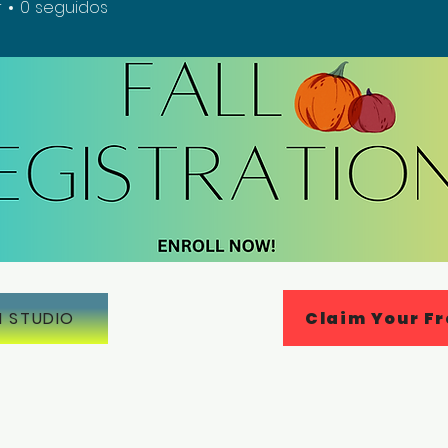
r
0
seguidos
Claim Your Fr
N STUDIO