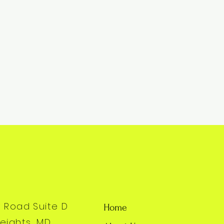
y Road Suite D
Home
eights, MD