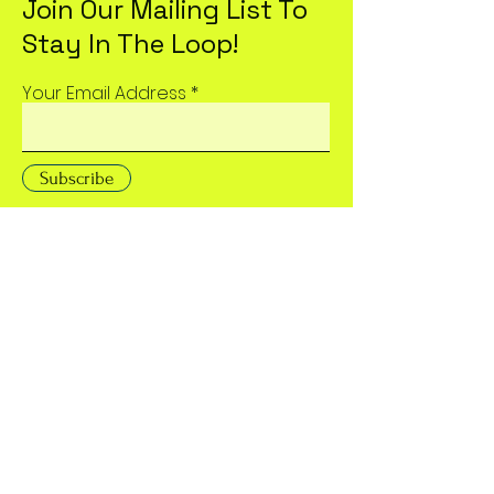
Join Our Mailing List To
Stay In The Loop!
Your Email Address
Subscribe
704 Nursery Road Suite D
Linthicum Heights, MD
21090
Email:
studio@groovekidz.com